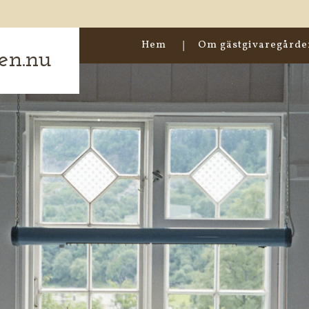
Hem
Om gästgivaregård
en.nu