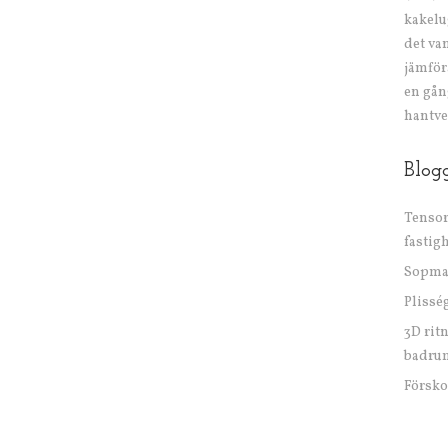
kakelu
det va
jämför
en gån
hantve
Blog
Tensor
fastig
Sopma
Plissé
3D rit
badru
Försk