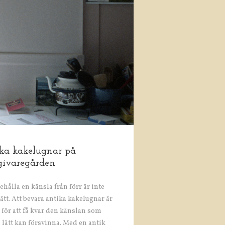
ka kakelugnar på
givaregården
ehålla en känsla från förr är inte
lätt. Att bevara antika
kakelugnar
är
t för att få kvar den känslan som
 lätt kan försvinna. Med en antik