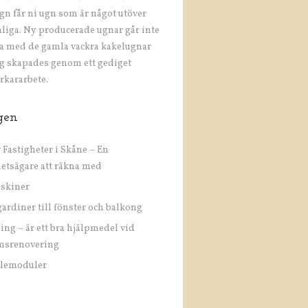
gn får ni ugn som är något utöver
nliga. Ny producerade ugnar går inte
a med de gamla vackra kakelugnar
g skapades genom ett gediget
rkararbete.
gen
 Fastigheter i Skåne – En
hetsägare att räkna med
skiner
gardiner till fönster och balkong
ning – är ett bra hjälpmedel vid
msrenovering
olemoduler