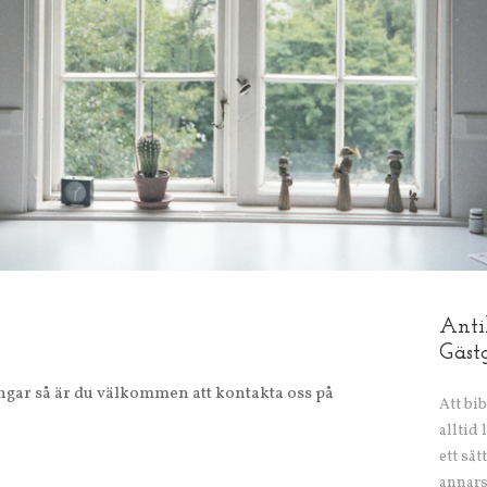
Anti
Gäst
ngar så är du välkommen att kontakta oss på
Att bib
alltid 
ett sät
annars